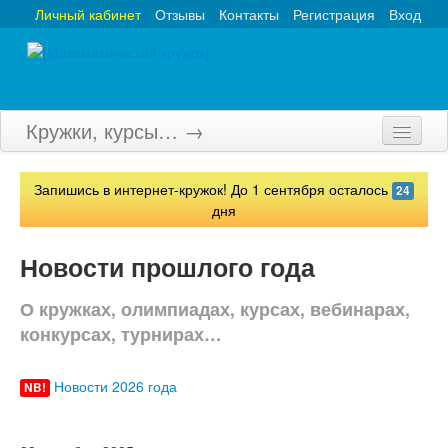
Личный кабинет
Отзывы
Контакты
Регистрация
Вход
Кружки, курсы… →
Главная
Запишись в интернет-кружок! До 1 сентября осталось
24
Кружки
дня
Курсы
Новости прошлого года
Олимпиады
О кружках, олимпиадах, курсах, вебинарах,
Турниры
конкурсах, турнирах…
Конкурсы
Новости 2026 года
NB!
Вебинары