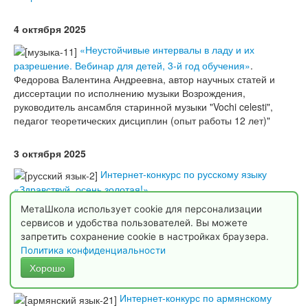
4 октября 2025
«Неустойчивые интервалы в ладу и их
разрешение. Вебинар для детей, 3-й год обучения»
.
Федорова Валентина Андреевна, автор научных статей и
диссертации по исполнению музыки Возрождения,
руководитель ансамбля старинной музыки "Vochi celesti",
педагог теоретических дисциплин (опыт работы 12 лет)"
3 октября 2025
Интернет-конкурс по русскому языку
«Здравствуй, осень золотая!»
МетаШкола использует cookie для персонализации
2 октября 2025
сервисов и удобства пользователей. Вы можете
запретить сохранение cookie в настройках браузера.
Интернет-конкурс по биологии «Грибы»
Политика конфиденциальности
Хорошо
1 октября 2025
Интернет-конкурс по армянскому