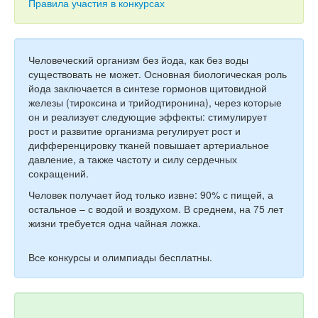
Тесты
Правила участия в конкурсах
Книги
Игры
Человеческий организм без йода, как без воды
существовать не может. Основная биологическая роль
Учитель
йода заключается в синтезе гормонов щитовидной
железы (тироксина и трийодтиронина), через которые
он и реализует следующие эффекты: стимулирует
рост и развитие организма регулирует рост и
дифференцировку тканей повышает артериальное
давление, а также частоту и силу сердечных
сокращений.
Человек получает йод только извне: 90% с пищей, а
остальное – с водой и воздухом.
В среднем, н
а 75 лет
жизни требуется одна чайная ложка.
Все конкурсы и олимпиады бесплатны.