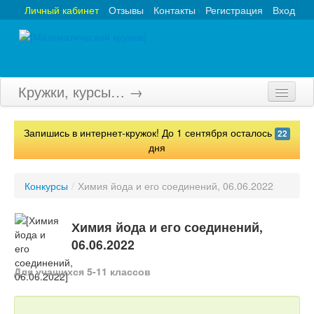
Личный кабинет
Отзывы
Контакты
Регистрация
Вход
Кружки, курсы… →
Главная
Запишись в интернет-кружок! До 1 сентября осталось
22
Кружки
дня
Курсы
Конкурсы
/
Химия йода и его соединений, 06.06.2022
Олимпиады
Химия йода и его соединений,
Турниры
06.06.2022
Конкурсы
Для учащихся 5-11 классов
Вебинары