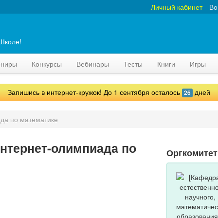
Личный кабинет
Во
аШколе!
рниры
Конкурсы
Вебинары
Тесты
Книги
Игры
Запишись в интернет-кружок! До 1 сентября осталось
дней
26
да по математике
нтернет-олимпиада по
Оргкомите