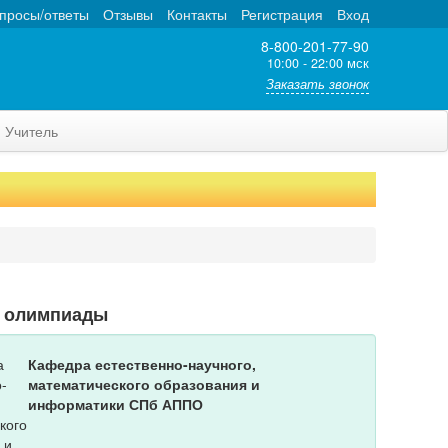
просы/ответы
Отзывы
Контакты
Регистрация
Вход
8-800-201-77-90
10:00 - 22:00 мск
Заказать звонок
Учитель
т олимпиады
Кафедра естественно-научного,
математического образования и
информатики СПб АППО