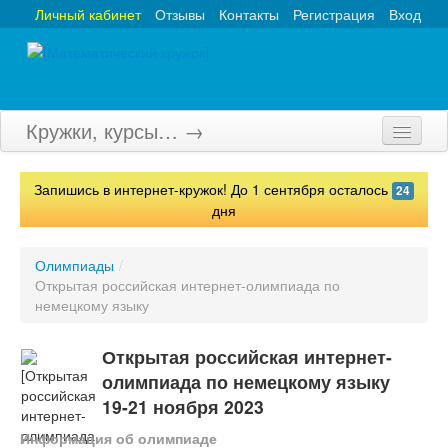
Личный кабинет
Отзывы
Контакты
Регистрация
Вход
Кружки, курсы… →
Главная
Запишись в интернет-кружок! До 1 сентября осталось
24
Кружки
дня
Курсы
Олимпиады
/
Открытая российская интернет-олимпиада по
Олимпиады
немецкому языку
Турниры
Открытая российская интернет-
Конкурсы
олимпиада по немецкому языку
19-21 ноября 2023
Вебинары
Информация об олимпиаде