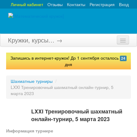
Личный кабинет
Отзывы
Контакты
Регистрация
Вход
Кружки, курсы… →
Главная
Запишись в интернет-кружок! До 1 сентября осталось
24
Кружки
дня
Курсы
Шахматные турниры
/
LXXI Тренировочный шахматный онлайн-турнир, 5
Олимпиады
марта 2023
Турниры
LXXI Тренировочный шахматный
Конкурсы
онлайн-турнир, 5 марта 2023
Вебинары
Информация турнире