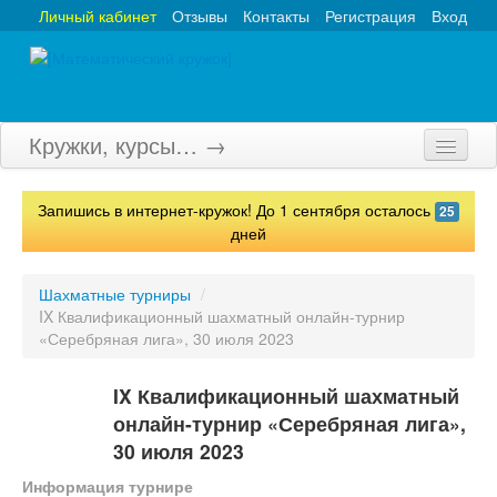
Личный кабинет
Отзывы
Контакты
Регистрация
Вход
Кружки, курсы… →
Главная
Запишись в интернет-кружок! До 1 сентября осталось
25
Кружки
дней
Курсы
Шахматные турниры
/
IX Квалификационный шахматный онлайн-турнир
Олимпиады
«Серебряная лига», 30 июля 2023
Турниры
IX Квалификационный шахматный
Конкурсы
онлайн-турнир «Серебряная лига»,
30 июля 2023
Вебинары
Информация турнире