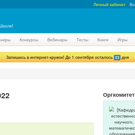
Личный кабинет
Во
аШколе!
рниры
Конкурсы
Вебинары
Тесты
Книги
Игры
Запишись в интернет-кружок! До 1 сентября осталось
дня
23
022
Оргкомитет