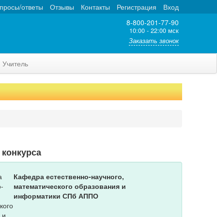
просы/ответы
Отзывы
Контакты
Регистрация
Вход
8-800-201-77-90
10:00 - 22:00 мск
Заказать звонок
Учитель
 конкурса
Кафедра естественно-научного,
математического образования и
информатики СПб АППО