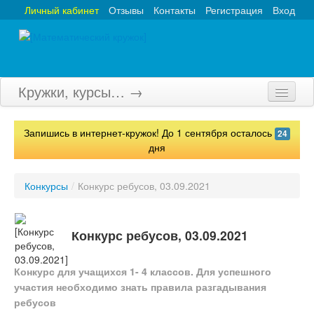
Личный кабинет
Отзывы
Контакты
Регистрация
Вход
Кружки, курсы… →
Главная
Запишись в интернет-кружок! До 1 сентября осталось
24
Кружки
дня
Курсы
Конкурсы
/
Конкурс ребусов, 03.09.2021
Олимпиады
Турниры
Конкурс ребусов, 03.09.2021
Конкурсы
Конкурс для учащихся 1- 4 классов. Для успешного
участия необходимо знать правила разгадывания
Вебинары
ребусов