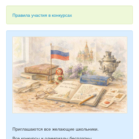
Тесты
Книги
Правила участия в конкурсах
Игры
Учитель
Приглашаются все желающие школьники.
Все конкурсы и олимпиады бесплатны.