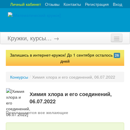
Личный кабинет
Отзывы
Контакты
Регистрация
Вход
Кружки, курсы… →
Главная
Запишись в интернет-кружок! До 1 сентября осталось
26
Кружки
дней
Курсы
Конкурсы
/
Химия хлора и его соединений, 06.07.2022
Олимпиады
Химия хлора и его соединений,
Турниры
06.07.2022
Конкурсы
Приглашаются все желающие
Вебинары