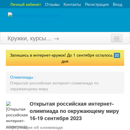
Личный кабинет
Отзывы
Контакты
Регистрация
Вход
Кружки, курсы… →
Главная
Запишись в интернет-кружок! До 1 сентября осталось
22
Кружки
дня
Курсы
Олимпиады
/
Открытая российская интернет-олимпиада по
Олимпиады
окружающему миру
Турниры
Открытая российская интернет-
Конкурсы
олимпиада по окружающему миру
16-19 сентября 2023
Вебинары
Информация об олимпиаде