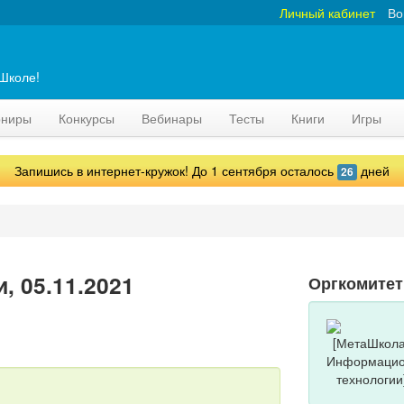
Личный кабинет
Во
аШколе!
рниры
Конкурсы
Вебинары
Тесты
Книги
Игры
Запишись в интернет-кружок! До 1 сентября осталось
дней
26
, 05.11.2021
Оргкомитет