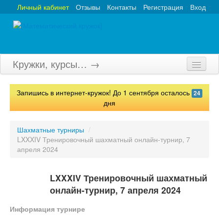
Личный кабинет
Отзывы
Контакты
Регистрация
Вход
Кружки, курсы… →
Главная
Запишись в интернет-кружок! До 1 сентября осталось
24
Кружки
дня
Курсы
Шахматные турниры
/
LXXXIV Тренировочный шахматный онлайн-турнир, 7
Олимпиады
апреля 2024
Турниры
LXXXIV Тренировочный шахматный
Конкурсы
онлайн-турнир, 7 апреля 2024
Вебинары
Информация турнире