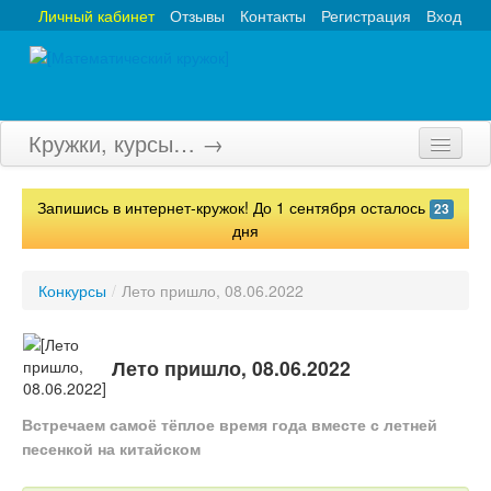
Личный кабинет
Отзывы
Контакты
Регистрация
Вход
Кружки, курсы… →
Главная
Запишись в интернет-кружок! До 1 сентября осталось
23
Кружки
дня
Курсы
Конкурсы
/
Лето пришло, 08.06.2022
Олимпиады
Турниры
Лето пришло, 08.06.2022
Конкурсы
Встречаем самоё тёплое время года вместе с летней
песенкой на китайском
Вебинары