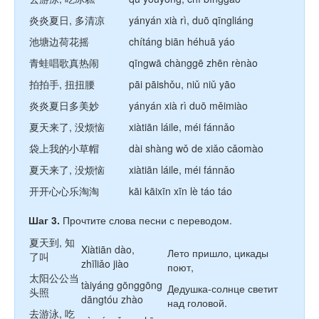
炎炎夏日, 多清凉
yányán xià rì, duō qīngliáng
池塘边荷花摇
chítáng biān héhuā yáo
青蛙唱歌真热闹
qīngwā chànggē zhēn rènào
拍拍手, 扭扭腰
pāi pāishǒu, niǔ niǔ yāo
炎炎夏日多美妙
yányán xià rì duō měimiào
夏天来了, 没烦恼
xiàtiān láile, méi fánnǎo
袋上我的小草帽
dài shàng wǒ de xiǎo cǎomào
夏天来了, 没烦恼
xiàtiān láile, méi fánnǎo
开开心心乐淘淘
kāi kāixīn xīn lè táo táo
Шаг 3.
Прочтите слова песни с переводом.
夏天到, 知
Xiàtiān dào,
Лето пришло, цикады
了叫
zhīliǎo jiào
поют,
太阳公公当
tàiyáng gōnggōng
Дедушка-солнце светит
头照
dāngtóu zhào
над головой.
去游泳, 吃