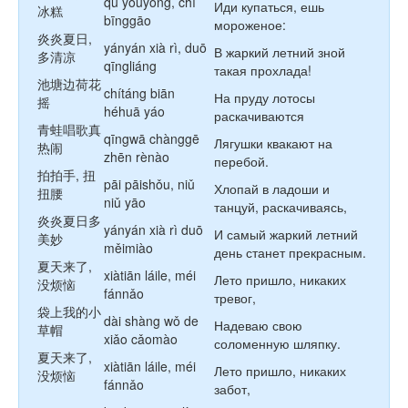
qù yóuyǒng, chī
Иди купаться, ешь
冰糕
bīnggāo
мороженое:
炎炎夏日,
yányán xià rì, duō
В жаркий летний зной
多清凉
qīngliáng
такая прохлада!
池塘边荷花
chítáng biān
На пруду лотосы
摇
héhuā yáo
раскачиваются
青蛙唱歌真
qīngwā chànggē
Лягушки квакают на
热闹
zhēn rènào
перебой.
拍拍手, 扭
pāi pāishǒu, niǔ
Хлопай в ладоши и
扭腰
niǔ yāo
танцуй, раскачиваясь,
炎炎夏日多
yányán xià rì duō
И самый жаркий летний
美妙
měimiào
день станет прекрасным.
夏天来了,
xiàtiān láile, méi
Лето пришло, никаких
没烦恼
fánnǎo
тревог,
袋上我的小
dài shàng wǒ de
Надеваю свою
草帽
xiǎo cǎomào
соломенную шляпку.
夏天来了,
xiàtiān láile, méi
Лето пришло, никаких
没烦恼
fánnǎo
забот,