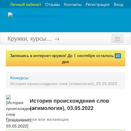
Личный кабинет
Отзывы
Контакты
Регистрация
Вход
Кружки, курсы… →
Главная
Запишись в интернет-кружок! До 1 сентября осталось
22
Кружки
дня
Курсы
Конкурсы
/
История происхождения слов (этимология), 03.05.2022
Олимпиады
Турниры
История происхождения слов
(этимология), 03.05.2022
Конкурсы
Приглашаются все желающие
Вебинары