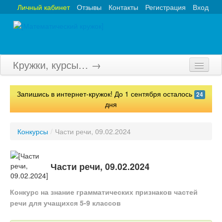
Личный кабинет
Отзывы
Контакты
Регистрация
Вход
Кружки, курсы… →
Главная
Запишись в интернет-кружок! До 1 сентября осталось
24
Кружки
дня
Курсы
Конкурсы
/
Части речи, 09.02.2024
Олимпиады
Турниры
Части речи, 09.02.2024
Конкурсы
Конкурс на знание грамматических признаков частей
речи для учащихся 5-9 классов
Вебинары