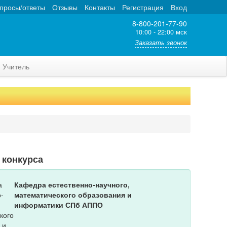
просы/ответы
Отзывы
Контакты
Регистрация
Вход
8-800-201-77-90
10:00 - 22:00 мск
Заказать звонок
Учитель
 конкурса
Кафедра естественно-научного,
математического образования и
информатики СПб АППО