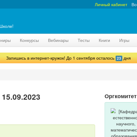
Личный кабинет
Во
аШколе!
рниры
Конкурсы
Вебинары
Тесты
Книги
Игры
Запишись в интернет-кружок! До 1 сентября осталось
дня
23
 15.09.2023
Оргкомитет