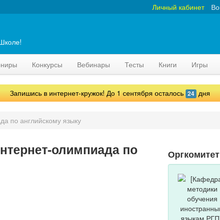
Личный кабинет
Во
аШколе!
рниры
Конкурсы
Вебинары
Тесты
Книги
Игры
Запишись в интернет-кружок! До 1 сентября осталось
дня
24
да по английскому языку
нтернет-олимпиада по
Оргкомите