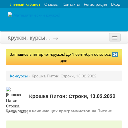
Личный кабинет
Отзывы
Контакты
Регистрация
Вход
Кружки, курсы… →
Главная
Запишись в интернет-кружок! До 1 сентября осталось
24
Кружки
дня
Курсы
Конкурсы
/
Крошка Питон: Строки, 13.02.2022
Олимпиады
Турниры
Крошка Питон: Строки, 13.02.2022
Конкурсы
Конкурс для начинающих программистов на Питоне
Вебинары