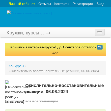
Личный кабинет
Отзывы
Контакты
Регистрация
Вход
Кружки, курсы… →
Главная
Запишись в интернет-кружок! До 1 сентября осталось
24
Кружки
дня
Курсы
Конкурсы
/
Окислительно-восстановительные реакции, 06.06.2024
Олимпиады
Турниры
Окислительно-восстановительные
реакции, 06.06.2024
Конкурсы
Приглашаются все желающие
Вебинары