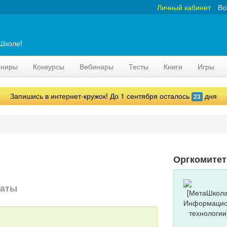
Личный кабинет
Во
аШколе!
рниры
Конкурсы
Вебинары
Тесты
Книги
Игры
Запишись в интернет-кружок! До 1 сентября осталось
дня
23
Оргкомитет
маты