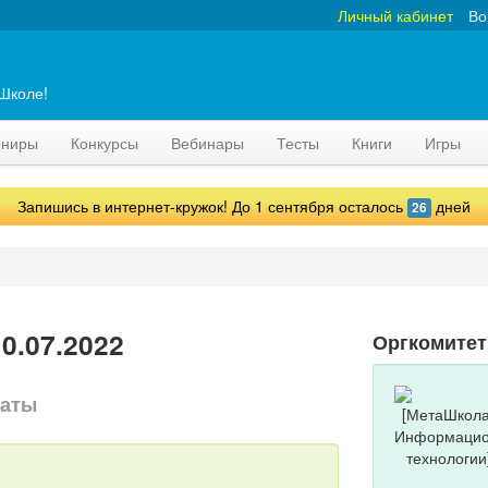
Личный кабинет
Во
аШколе!
рниры
Конкурсы
Вебинары
Тесты
Книги
Игры
Запишись в интернет-кружок! До 1 сентября осталось
дней
26
0.07.2022
Оргкомитет
маты