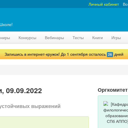
Личный кабинет
Во
аШколе!
рниры
Конкурсы
Вебинары
Тесты
Книги
Игры
Запишись в интернет-кружок! До 1 сентября осталось
дней
26
 09.09.2022
Оргкомитет
, устойчивых выражений