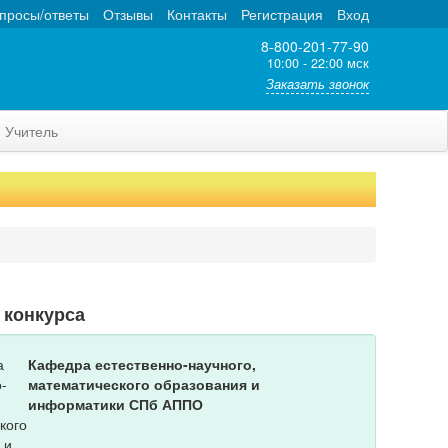
просы/ответы
Отзывы
Контакты
Регистрация
Вход
8-800-201-77-90
10:00 - 22:00 мск
Заказать звонок
Учитель
 конкурса
Кафедра естественно-научного,
математического образования и
информатики СПб АППО