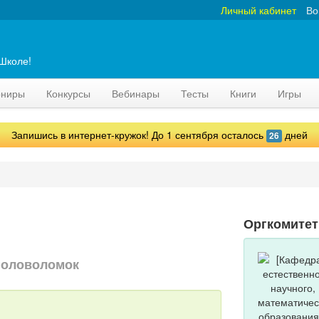
Личный кабинет
Во
аШколе!
рниры
Конкурсы
Вебинары
Тесты
Книги
Игры
Запишись в интернет-кружок! До 1 сентября осталось
дней
26
Оргкомитет
головоломок