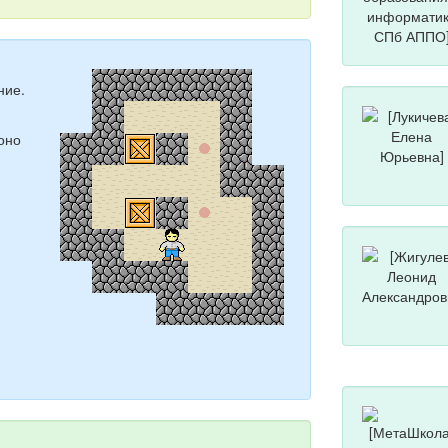
ние.
оно