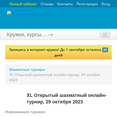
Личный кабинет
Отзывы
Контакты
Регистрация
Вход
Кружки, курсы… →
Главная
Запишись в интернет-кружок! До 1 сентября осталось
25
Кружки
дней
Курсы
Шахматные турниры
/
XL Открытый шахматный онлайн-турнир, 29 октября
Олимпиады
2023
Турниры
XL Открытый шахматный онлайн-
Конкурсы
турнир, 29 октября 2023
Вебинары
Информация турнире