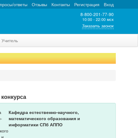
просы/ответы
Отзывы
Контакты
Регистрация
Вход
8-800-201-77-90
10:00 - 22:00 мск
Заказать звонок
Учитель
 конкурса
Кафедра естественно-научного,
математического образования и
информатики СПб АППО