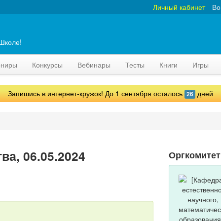
Личный кабинет
Во
аШколе!
рниры
Конкурсы
Вебинары
Тесты
Книги
Игры
Запишись в интернет-кружок! До 1 сентября осталось
дней
26
а, 06.05.2024
Оргкомитет