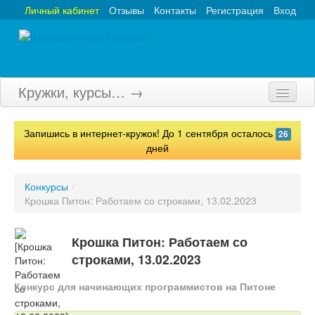
Личный кабинет
Отзывы
Контакты
Регистрация
Вход
Кружки, курсы… →
Главная
Запишись в интернет-кружок! До 1 сентября осталось
26
Кружки
дней
Курсы
Конкурсы
/
Крошка Питон: Работаем со строками, 13.02.2023
Олимпиады
Турниры
Крошка Питон: Работаем со
строками, 13.02.2023
Конкурсы
Конкурс для начинающих программистов на Питоне
Вебинары