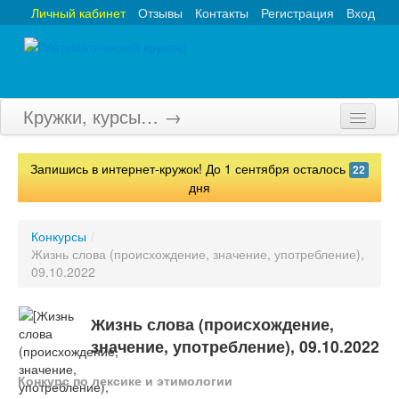
Личный кабинет
Отзывы
Контакты
Регистрация
Вход
Кружки, курсы… →
Главная
Запишись в интернет-кружок! До 1 сентября осталось
22
Кружки
дня
Курсы
Конкурсы
/
Жизнь слова (происхождение, значение, употребление),
Олимпиады
09.10.2022
Турниры
Жизнь слова (происхождение,
Конкурсы
значение, употребление), 09.10.2022
Вебинары
Конкурс по лексике и этимологии