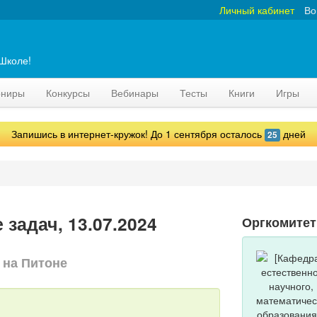
Личный кабинет
Во
аШколе!
рниры
Конкурсы
Вебинары
Тесты
Книги
Игры
Запишись в интернет-кружок! До 1 сентября осталось
дней
25
задач, 13.07.2024
Оргкомитет
 на Питоне