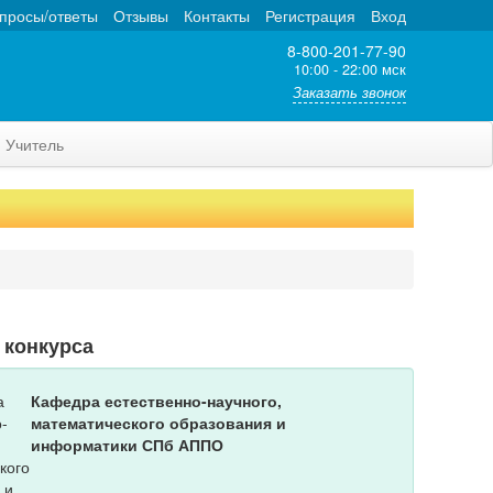
просы/ответы
Отзывы
Контакты
Регистрация
Вход
8-800-201-77-90
10:00 - 22:00 мск
Заказать звонок
Учитель
 конкурса
Кафедра естественно-научного,
математического образования и
информатики СПб АППО