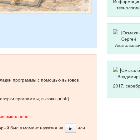
тладки программы с помощью вызовов
2017, сереб
оверки программы; вызовы print()
е выполнено!
торый был в момент нажатия на
или
▶