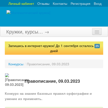
Личный кабинет
Отзывы
Контакты
Регистрация
Вход
Кружки, курсы… →
Главная
Запишись в интернет-кружок! До 1 сентября осталось
25
Кружки
дней
Курсы
Конкурсы
/
Правописание, 09.03.2023
Олимпиады
Турниры
Правописание, 09.03.2023
Конкурсы
Конкурс на знание базовых правил орфографии и
умение их применять.
Вебинары