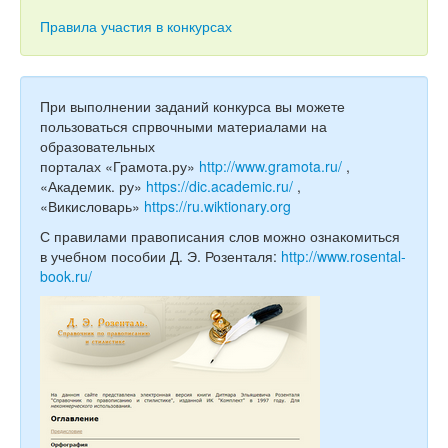
Тесты
Правила участия в конкурсах
Книги
Игры
При выполнении заданий конкурса вы можете
Учитель
пользоваться спрвочными материалами на
образовательных
порталах «Грамота.ру»
http://www.gramota.ru/
,
«Академик. ру»
https://dic.academic.ru/
,
«Викисловарь»
https://ru.wiktionary.org
С правилами правописания слов можно ознакомиться
в учебном пособии Д. Э. Розенталя:
http://www.rosental-
book.ru/