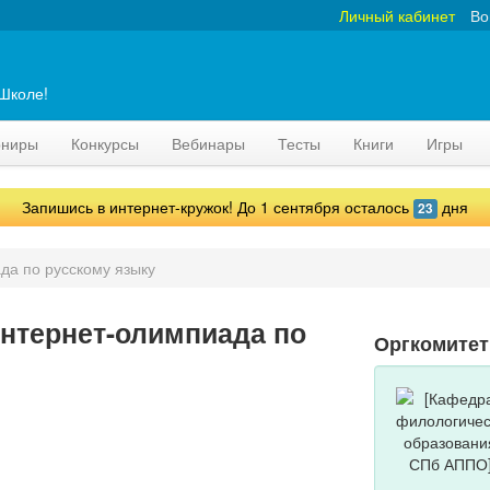
Личный кабинет
Во
аШколе!
рниры
Конкурсы
Вебинары
Тесты
Книги
Игры
Запишись в интернет-кружок! До 1 сентября осталось
дня
23
да по русскому языку
нтернет-олимпиада по
Оргкомите