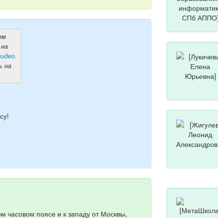
ем
 на
видео.
ь на
су!
м часовом поясе и к западу от Москвы,