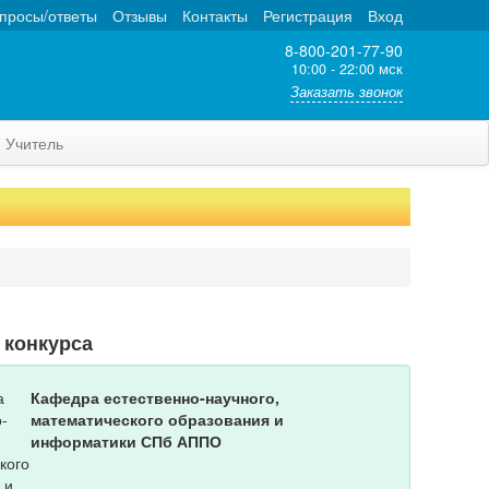
просы/ответы
Отзывы
Контакты
Регистрация
Вход
8-800-201-77-90
10:00 - 22:00 мск
Заказать звонок
Учитель
 конкурса
Кафедра естественно-научного,
математического образования и
информатики СПб АППО