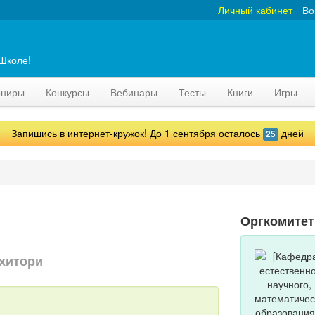
Личный кабинет
Во
аШколе!
рниры
Конкурсы
Вебинары
Тесты
Книги
Игры
Запишись в интернет-кружок! До 1 сентября осталось
дней
25
Оргкомитет
хитори