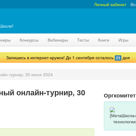
Личный кабинет
Во
аШколе!
рниры
Конкурсы
Вебинары
Тесты
Книги
Игры
Запишись в интернет-кружок! До 1 сентября осталось
дня
23
айн-турнир, 30 июня 2024
ный онлайн-турнир, 30
Оргкомитет