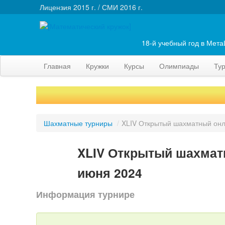
Лицензия 2015 г. / СМИ 2016 г.
18-й учебный год в Мет
Главная
Кружки
Курсы
Олимпиады
Ту
Шахматные турниры
/
XLIV Открытый шахматный онл
XLIV Открытый шахмат
июня 2024
Информация турнире