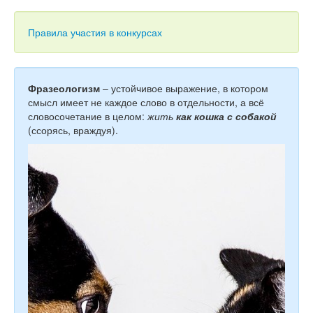
Тесты
Книги
Правила участия в конкурсах
Игры
Учитель
Фразеологизм
– устойчивое выражение, в котором
смысл имеет не каждое слово в отдельности, а всё
словосочетание в целом:
ж
ить
как кошка с собакой
(ссорясь, враждуя).