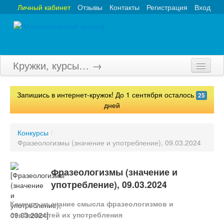
Личный кабинет
Отзывы
Контакты
Регистрация
Вход
Кружки, курсы… →
Главная
Запишись в интернет-кружок! До 1 сентября осталось
25
Кружки
дней
Курсы
Конкурсы
/
Фразеологизмы (значение и употребление), 09.03.2024
Олимпиады
Турниры
Фразеологизмы (значение и
употребление), 09.03.2024
Конкурсы
Конкурс на знание смысла фразеологизмов и
Вебинары
особенностей их употребления