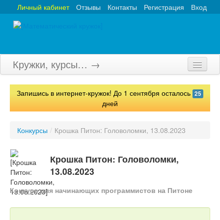
Личный кабинет
Отзывы
Контакты
Регистрация
Вход
Кружки, курсы… →
Главная
Запишись в интернет-кружок! До 1 сентября осталось
25
Кружки
дней
Курсы
Конкурсы
/
Крошка Питон: Головоломки, 13.08.2023
Олимпиады
Крошка Питон: Головоломки,
Турниры
13.08.2023
Конкурсы
Конкурс для начинающих программистов на Питоне
Вебинары