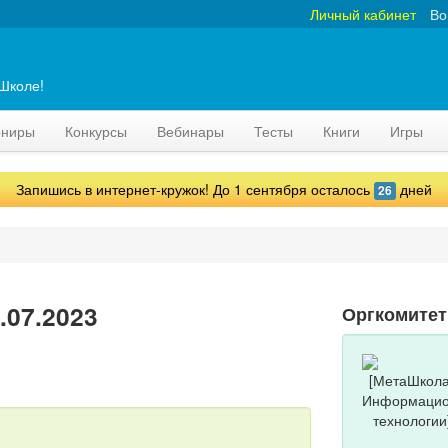
Личный кабинет
Во
аШколе!
рниры
Конкурсы
Вебинары
Тесты
Книги
Игры
Запишись в интернет-кружок! До 1 сентября осталось
дней
26
.07.2023
Оргкомитет