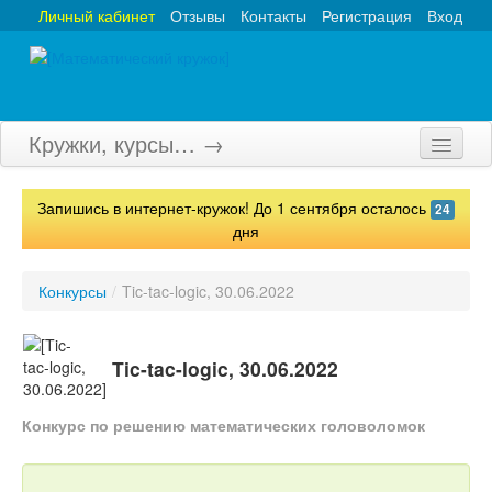
Личный кабинет
Отзывы
Контакты
Регистрация
Вход
Кружки, курсы… →
Главная
Запишись в интернет-кружок! До 1 сентября осталось
24
Кружки
дня
Курсы
Конкурсы
/
Tic-tac-logic, 30.06.2022
Олимпиады
Турниры
Tic-tac-logic, 30.06.2022
Конкурсы
Конкурс по решению математических головоломок
Вебинары