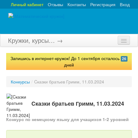
Личный кабинет
Отзывы
Контакты
Регистрация
Вход
Кружки, курсы… →
Главная
Запишись в интернет-кружок! До 1 сентября осталось
26
Кружки
дней
Курсы
Конкурсы
/
Cказки братьев Гримм, 11.03.2024
Олимпиады
Турниры
Cказки братьев Гримм, 11.03.2024
Конкурсы
Конкурс по немецкому языку для учащихся 1-2 уровней
Вебинары