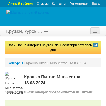
Личный кабинет
Отзывы
Контакты
Регистрация
Вход
Кружки, курсы… →
Главная
Запишись в интернет-кружок! До 1 сентября осталось
24
Кружки
дня
Курсы
Конкурсы
/
Крошка Питон: Множества, 13.03.2024
Олимпиады
Крошка Питон: Множества,
Турниры
13.03.2024
Конкурсы
Конкурс для начинающих программистов на Питоне
Вебинары