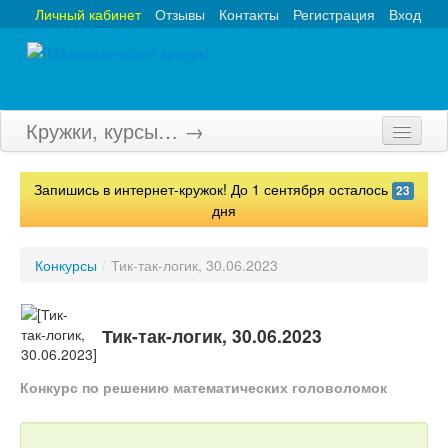
Личный кабинет
Отзывы
Контакты
Регистрация
Вход
Кружки, курсы… →
Главная
Запишись в интернет-кружок! До 1 сентября осталось
23
Кружки
дня
Курсы
Конкурсы
/
Тик-так-логик, 30.06.2023
Олимпиады
Турниры
Тик-так-логик, 30.06.2023
Конкурсы
Конкурс по решению математических головоломок
Вебинары