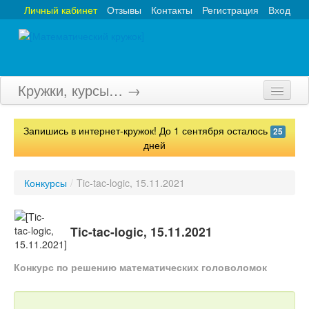
Личный кабинет
Отзывы
Контакты
Регистрация
Вход
Кружки, курсы… →
Главная
Запишись в интернет-кружок! До 1 сентября осталось
25
Кружки
дней
Курсы
Конкурсы
/
Tic-tac-logic, 15.11.2021
Олимпиады
Турниры
Tic-tac-logic, 15.11.2021
Конкурсы
Конкурс по решению математических головоломок
Вебинары