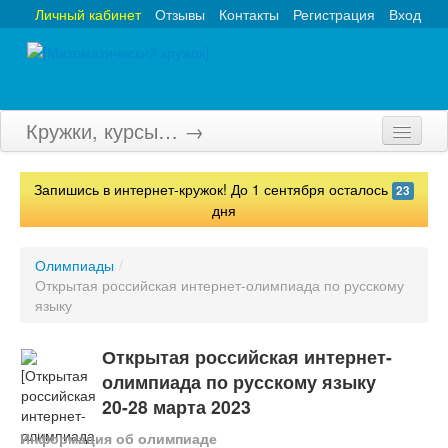
Личный кабинет
Отзывы
Контакты
Регистрация
Вход
Кружки, курсы… →
Главная
Запишись в интернет-кружок! До 1 сентября осталось
23
Кружки
дня
Курсы
Олимпиады
/
Открытая российская интернет-олимпиада по русскому
Олимпиады
языку
Турниры
Открытая российская интернет-
Конкурсы
олимпиада по русскому языку
20-28 марта 2023
Вебинары
Информация об олимпиаде