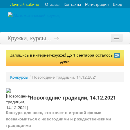
Личный кабинет
Отзывы
Контакты
Регистрация
Вход
Кружки, курсы… →
Главная
Запишись в интернет-кружок! До 1 сентября осталось
26
Кружки
дней
Курсы
Конкурсы
/
Новогодние традиции, 14.12.2021
Олимпиады
Турниры
Новогодние традиции, 14.12.2021
Конкурсы
Конкурс для всех, кто хочет в игровой форме
познакомиться с новогодними и рождественскими
Вебинары
традициями