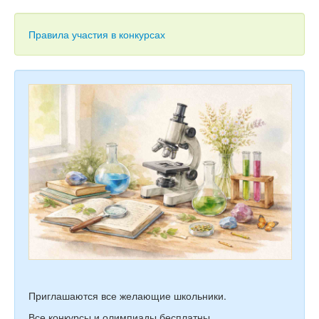
Тесты
Книги
Правила участия в конкурсах
Игры
Учитель
Приглашаются все желающие школьники.
Все конкурсы и олимпиады бесплатны.