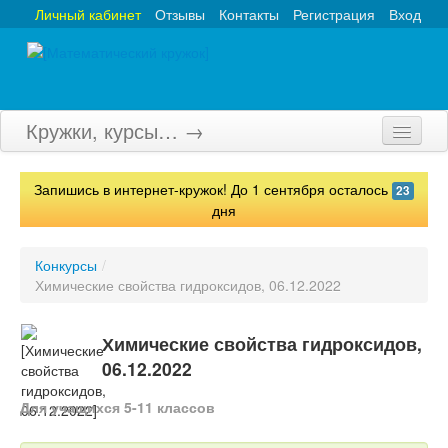
Личный кабинет
Отзывы
Контакты
Регистрация
Вход
Кружки, курсы… →
Главная
Запишись в интернет-кружок! До 1 сентября осталось
23
Кружки
дня
Курсы
Конкурсы
/
Химические свойства гидроксидов, 06.12.2022
Олимпиады
Турниры
Химические свойства гидроксидов,
06.12.2022
Конкурсы
Для учащихся 5-11 классов
Вебинары