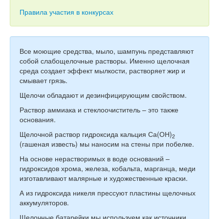
Тесты
Правила участия в конкурсах
Книги
Игры
Все моющие средства, мыло, шампунь представляют
Учитель
собой слабощелочные растворы. Именно щелочная
среда создает эффект мылкости, растворяет жир и
смывает грязь.
Щелочи обладают и дезинфицирующим свойством.
Раствор аммиака и стеклоочиститель – это также
основания.
Щелочной раствор гидроксида кальция Са(ОН)
2
(гашеная известь) мы наносим на стены при побелке.
На основе нерастворимых в воде оснований –
гидроксидов хрома, железа, кобальта, марганца, меди
изготавливают малярные и художественные краски.
А из гидроксида никеля прессуют пластины щелочных
аккумуляторов.
Щелочные батарейки мы используем как источники