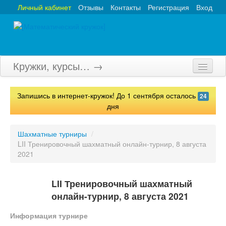
Личный кабинет
Отзывы
Контакты
Регистрация
Вход
Кружки, курсы… →
Главная
Запишись в интернет-кружок! До 1 сентября осталось
24
Кружки
дня
Курсы
Шахматные турниры
/
LII Тренировочный шахматный онлайн-турнир, 8 августа
Олимпиады
2021
Турниры
LII Тренировочный шахматный
Конкурсы
онлайн-турнир, 8 августа 2021
Вебинары
Информация турнире