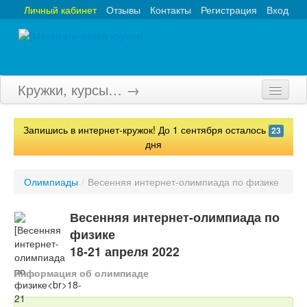
Личный кабинет
Отзывы
Контакты
Регистрация
Вход
Кружки, курсы… →
Главная
Запишись в интернет-кружок! До 1 сентября осталось
23
Кружки
дня
Курсы
Олимпиады
/
Весенняя интернет-олимпиада по физике
Олимпиады
Весенняя интернет-олимпиада по
Турниры
физике
18-21 апреля 2022
Конкурсы
Информация об олимпиаде
Вебинары