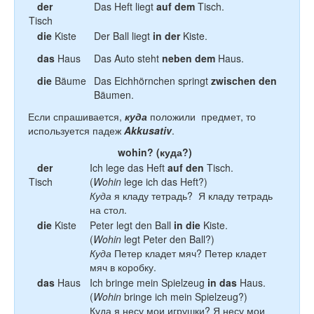
der
Das Heft liegt
auf dem
Tisch.
Tisch
die
Kiste
Der Ball liegt
in der
Kiste.
das
Haus
Das Auto steht
neben dem
Haus.
die
Bäume
Das Eichhörnchen springt
zwischen den
Bäumen.
Если спрашивается,
куда
положили предмет, то
используется падеж
Akkusativ
.
wohin? (куда?)
der
Ich lege das Heft
auf den
Tisch.
Tisch
(
Wohin
lege ich das Heft?)
Куда
я кладу тетрадь? Я кладу тетрадь
на стол.
die
Kiste
Peter legt den Ball
in die
Kiste.
(
Wohin
legt Peter den Ball?)
Куда
Петер кладет мяч? Петер кладет
мяч в коробку.
das
Haus
Ich bringe mein Spielzeug
in das
Haus.
(
Wohin
bringe ich mein Spielzeug?)
Куда я несу мои игрушки? Я несу мои