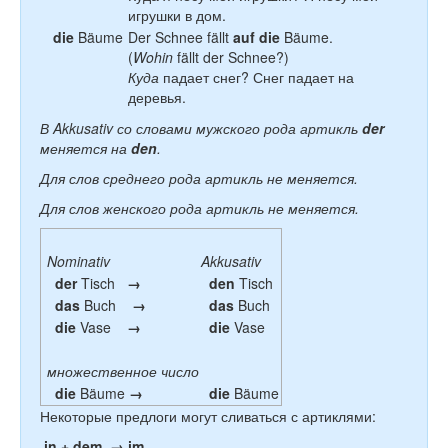
игрушки в дом.
die
Bäume
Der Schnee fällt
auf die
Bäume.
(
Wohin
fällt der Schnee?)
Куда
падает снег? Снег падает на
деревья.
В Akkusativ со словами мужского рода артикль
der
меняется на
den
.
Для слов среднего рода артикль не меняется.
Для слов женского рода артикль не меняется.
Nominativ
Akkusativ
der
Tisch
→
den
Tisch
das
Buch
→
das
Buch
die
Vase
→
die
Vase
множественное число
die
Bäume
→
die
Bäume
Не
которые предлоги могут сливаться с артиклями:
in + dem → im