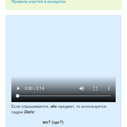
Тесты
Правила участия в конкурсах
Книги
Игры
Учитель
Если спрашивается,
где
предмет, то используется
падеж
Dativ
:
wo? (где?)