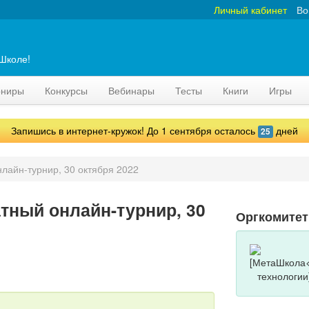
Личный кабинет
Во
аШколе!
рниры
Конкурсы
Вебинары
Тесты
Книги
Игры
Запишись в интернет-кружок! До 1 сентября осталось
дней
25
лайн-турнир, 30 октября 2022
тный онлайн-турнир, 30
Оргкомитет