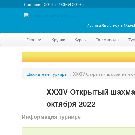
Лицензия 2015 г. / СМИ 2016 г.
18-й учебный год в Мет
Главная
Кружки
Курсы
Олимпиады
Ту
Шахматные турниры
/
XXXIV Открытый шахматный он
XXXIV Открытый шахма
октября 2022
Информация турнире