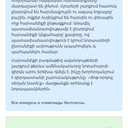
Սովորաբար հայկական հարսանիքները
մարդաշատ են լինում։ Հյուրերի շարքում հատուկ
ընտրվում են հարսնաքույրն ու ազապ եղբայրը՝
բաշին, ովքեր ուղեկցում են հարսին ու փեսային
ողջ հարսանիքի ընթացքում։ Առավել
պատասխանատվությամբ է ընտրվում
հարսանիքի կնքահայրը՝ քավորը, ով
պատասխանատվություն է կրում նորաստեղծ
ընտանիքի ամրությունն ապահովելու և
պահպանելու համար։
Հարսանիքի բազմաթիվ ավանդույթների
շարքում թերևս ամենակարևորը նորահարսի
գիրկն արու երեխա դնելն է, ինչը խորհրդանշում
է գերդաստանի շարունակությունը։ «Յոթ որդով
սեղան նստե՛ք» մաղթանքն օրհնանք է
նորապսակներին։
Все конкурсы и олимпиады бесплатны.