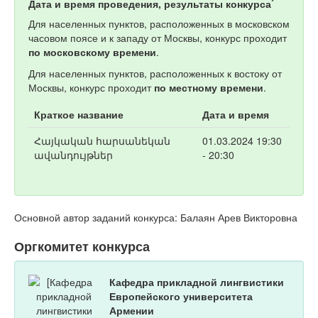
*
Дата и время проведения, результаты конкурса
Для населенных пунктов, расположенных в московском
часовом поясе и к западу от Москвы, конкурс проходит
по московскому времени
.
Для населенных пунктов, расположенных к востоку от
Москвы, конкурс проходит
по местному времени
.
Краткое название
Дата и время
Հայկական հարսանեկան
01.03.2024 19:30
ավանդույթներ
- 20:30
Основной автор заданий конкурса: Балаян Арев Викторовна
Оргкомитет конкурса
Кафедра прикладной лингвистики
Европейского университета
Армении