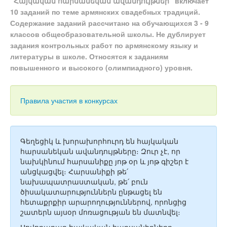
"Հայկական հարսանեկան ավանդույթներ" включает
Тесты
10 заданий по теме армянских свадебных традиций.
Книги
Содержание заданий рассчитано на обучающихся 3 - 9
классов общеобразовательной школы. Не дублирует
Игры
задания контрольных работ по армянскому языку и
литературы в школе. Относятся к заданиям
Учитель
повышенного и высокого (олимпиадного) уровня.
Правила участия в конкурсах
Գեղեցիկ և խորախորհուրդ են հայկական
հարսանեկան ավանդույթները։ Զուր չէ, որ
նախկինում հարսանիքը յոթ օր և յոթ գիշեր է
անցկացվել։ Հարսանիքի թե՛
նախապատրաստական, թե՛ բուն
ծիսակատարություններն ընթացել են
հետաքրքիր արարողություններով, որոնցից
շատերն այսօր մոռացության են մատնվել։