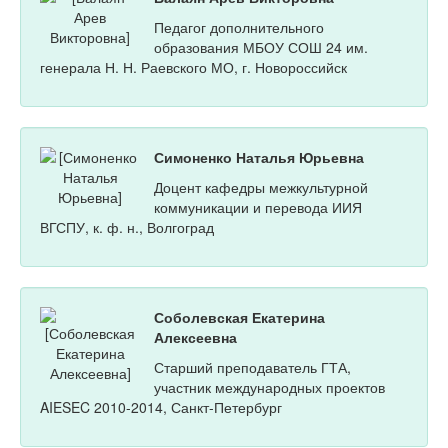
Педагог дополнительного
образования МБОУ СОШ 24 им.
генерала Н. Н. Раевского МО, г. Новороссийск
Симоненко Наталья Юрьевна
Доцент кафедры межкультурной
коммуникации и перевода ИИЯ
ВГСПУ, к. ф. н., Волгоград
Соболевская Екатерина
Алексеевна
Старший преподаватель ГТА,
участник международных проектов
AIESEC 2010-2014, Санкт-Петербург