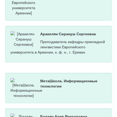
Аракелян Сирануш Сергеевна
Преподаватель кафедры прикладной
лингвистики Европейского
университета в Армении, к. ф. н., г. Ереван
МетаШкола. Информационные
технологии
Балаян Арев Викторовна