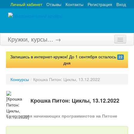
Личный кабинет
Отзывы
Контакты
Регистрация
Вход
Кружки, курсы… →
Главная
Запишись в интернет-кружок! До 1 сентября осталось
22
Кружки
дня
Курсы
Конкурсы
/
Крошка Питон: Циклы, 13.12.2022
Олимпиады
Турниры
Крошка Питон: Циклы, 13.12.2022
Конкурсы
Конкурс для начинающих программистов на Питоне
Вебинары