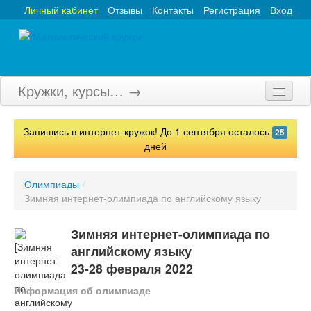
Личный кабинет
Отзывы
Контакты
Регистрация
Вход
Кружки, курсы… →
Главная
Запишись в интернет-кружок! До 1 сентября осталось
25
Кружки
дней
Курсы
Олимпиады
/
Зимняя интернет-олимпиада по английскому языку
Олимпиады
Турниры
Зимняя интернет-олимпиада по
английскому языку
Конкурсы
23-28 февраля 2022
Вебинары
Информация об олимпиаде